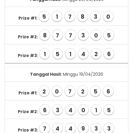
5
1
7
8
3
0
Prize #1:
8
7
7
3
0
5
Prize #2:
1
5
1
4
2
6
Prize #3:
Tanggal Hasil:
Minggu 19/04/2026
2
0
7
2
5
6
Prize #1:
6
3
4
0
1
5
Prize #2:
7
4
4
9
3
3
Prize #3: