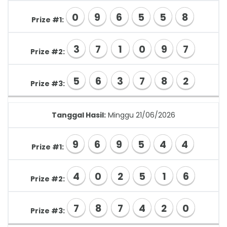
0
9
6
5
5
8
Prize #1:
3
7
1
0
9
7
Prize #2:
5
6
3
7
8
2
Prize #3:
Tanggal Hasil:
Minggu 21/06/2026
9
6
9
5
4
4
Prize #1:
4
0
2
5
1
6
Prize #2:
7
8
7
4
2
0
Prize #3: