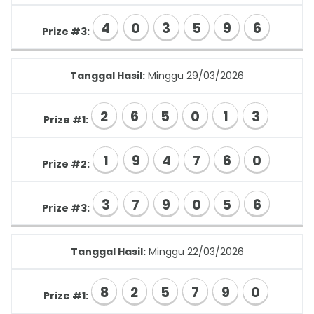
4
0
3
5
9
6
Prize #3:
Tanggal Hasil:
Minggu 29/03/2026
2
6
5
0
1
3
Prize #1:
1
9
4
7
6
0
Prize #2:
3
7
9
0
5
6
Prize #3:
Tanggal Hasil:
Minggu 22/03/2026
8
2
5
7
9
0
Prize #1: