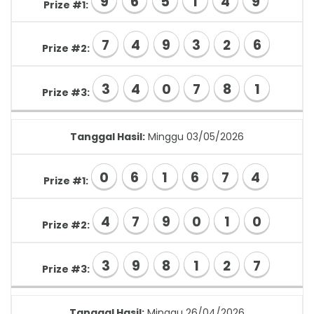
7
4
9
3
2
6
Prize #2:
3
4
0
7
8
1
Prize #3:
Tanggal Hasil:
Minggu 03/05/2026
0
6
1
6
7
4
Prize #1:
4
7
9
0
1
0
Prize #2:
3
9
8
1
2
7
Prize #3:
Tanggal Hasil:
Minggu 26/04/2026