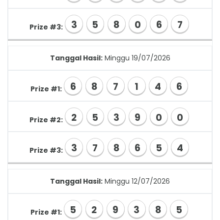
3
5
8
0
6
7
Prize #3:
Tanggal Hasil:
Minggu 19/07/2026
6
8
7
1
4
6
Prize #1:
2
5
3
9
0
0
Prize #2:
3
7
8
6
5
4
Prize #3:
Tanggal Hasil:
Minggu 12/07/2026
5
2
9
3
8
5
Prize #1: