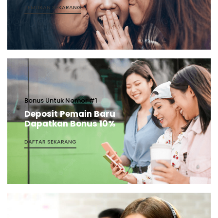
TEMUKAN SEKARANG
Bonus Untuk Nomor #1
Deposit Pemain Baru
Dapatkan Bonus 10%
DAFTAR SEKARANG