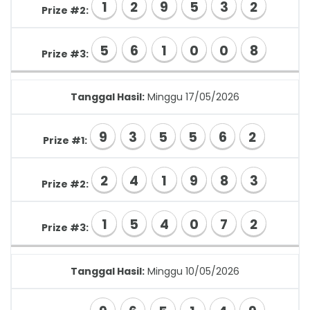
Prize #2:
5
6
1
0
0
8
Prize #3:
Tanggal Hasil:
Minggu 17/05/2026
9
3
5
5
6
2
Prize #1:
2
4
1
9
8
3
Prize #2:
1
5
4
0
7
2
Prize #3:
Tanggal Hasil:
Minggu 10/05/2026
9
6
5
1
4
9
Prize #1: